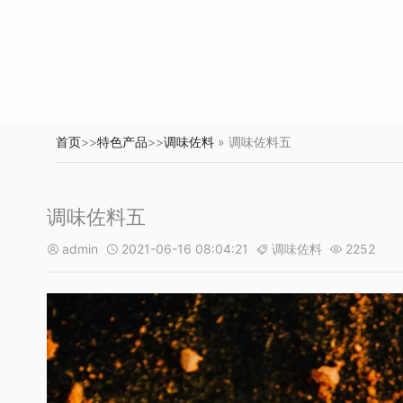
首页
>>
特色产品
>>
调味佐料
» 调味佐料五
调味佐料五
admin
2021-06-16 08:04:21
调味佐料
2252



